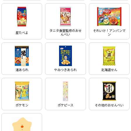
タニタ食堂監修のおせ
それいけ！アンパンマ
星たべよ
んべい
ン
渚あられ
やみつきあられ
北海道せん
ポケモン
ポケピース
その他のおせんべい