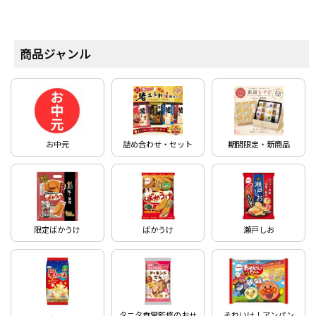
商品ジャンル
お中元
詰め合わせ・セット
期間限定・新商品
限定ばかうけ
ばかうけ
瀬戸しお
タニタ食堂監修のおせ
それいけ！アンパン