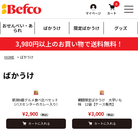
0
マイページ
カート
おせんべい・あ
ばかうけ
限定ばかうけ
グッズ
られ
3,980円以上のお買い物で送料無料！
HOME
ばかうけ
ばかうけ
新潟B級グルメ食べ比べセット
期間限定ばかうけ 大学いも
（バスセンターのカレー入り）
味 12袋【ケース販売】
¥2,900
¥3,000
（税込）
（税込）
カートに入れる
カートに入れる