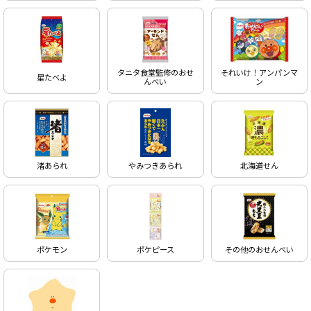
タニタ食堂監修のおせ
それいけ！アンパンマ
星たべよ
んべい
ン
渚あられ
やみつきあられ
北海道せん
ポケモン
ポケピース
その他のおせんべい