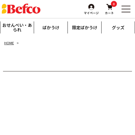
0
マイページ
カート
おせんべい・あ
ばかうけ
限定ばかうけ
グッズ
られ
HOME