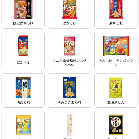
限定ばかうけ
ばかうけ
瀬戸しお
タニタ食堂監修のおせ
それいけ！アンパンマ
星たべよ
んべい
ン
渚あられ
やみつきあられ
北海道せん