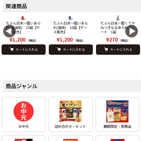
関連商品
たぶん日本一堅いあら
たぶん日本一堅いあら
たぶん日本一堅くてや
れ(醤油味) 10袋【ケ
れ(塩味) 10袋【ケー
みつきなるあられアソ
ース販売】
ス販売】
ート 1袋
¥1,200
¥1,200
¥270
（税込）
（税込）
（税込）
カートに入れる
カートに入れる
カートに入れる
商品ジャンル
お中元
詰め合わせ・セット
期間限定・新商品