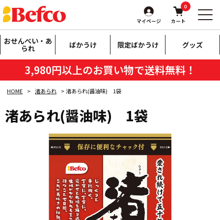
0
マイページ
カート
おせんべい・あ
ばかうけ
限定ばかうけ
グッズ
られ
3,980円以上のお買い物で送料無料！
HOME
渚あられ
渚あられ(醤油味) 1袋
渚あられ(醤油味) 1袋