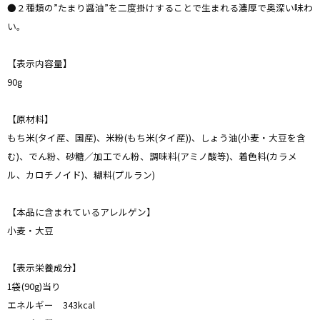
●２種類の”たまり醤油”を二度掛けすることで生まれる濃厚で奥深い味わ
い。
【表示内容量】
90g
【原材料】
もち米(タイ産、国産)、米粉(もち米(タイ産))、しょう油(小麦・大豆を含
む)、でん粉、砂糖／加工でん粉、調味料(アミノ酸等)、着色料(カラメ
ル、カロチノイド)、糊料(プルラン)
【本品に含まれているアレルゲン】
小麦・大豆
【表示栄養成分】
1袋(90g)当り
エネルギー 343kcal