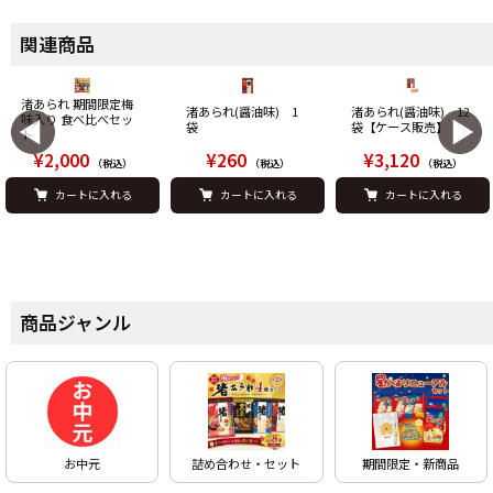
関連商品
渚あられ 期間限定梅
渚あられ(醤油味) 1
渚あられ(醤油味) 12
味入り 食べ比べセッ
袋
袋【ケース販売】
ト
¥2,000
¥260
¥3,120
（税込）
（税込）
（税込）
カートに入れる
カートに入れる
カートに入れる
商品ジャンル
お中元
詰め合わせ・セット
期間限定・新商品