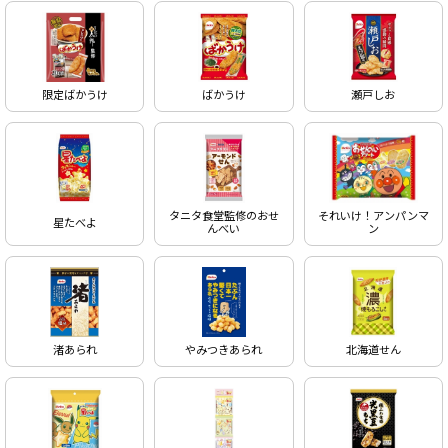
限定ばかうけ
ばかうけ
瀬戸しお
タニタ食堂監修のおせ
それいけ！アンパンマ
星たべよ
んべい
ン
渚あられ
やみつきあられ
北海道せん