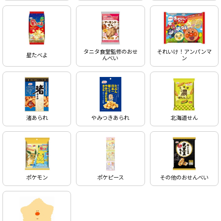
タニタ食堂監修のおせ
それいけ！アンパンマ
星たべよ
んべい
ン
渚あられ
やみつきあられ
北海道せん
ポケモン
ポケピース
その他のおせんべい